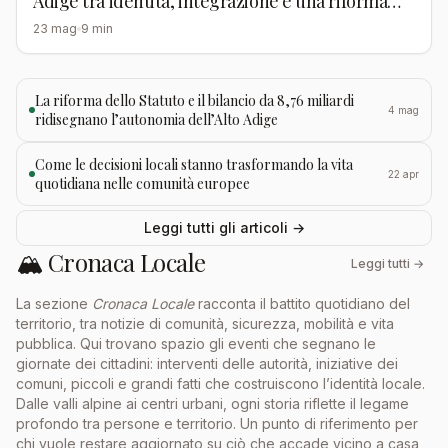
Adige tra identità, integrazione e una riforma
che nessuno vuole fare davvero
23 mag
9 min
La riforma dello Statuto e il bilancio da 8,76 miliardi
4 mag
ridisegnano l’autonomia dell’Alto Adige
Come le decisioni locali stanno trasformando la vita
22 apr
quotidiana nelle comunità europee
Leggi tutti gli articoli →
🏔️ Cronaca Locale
Leggi tutti →
La sezione
Cronaca Locale
racconta il battito quotidiano del
territorio, tra notizie di comunità, sicurezza, mobilità e vita
pubblica. Qui trovano spazio gli eventi che segnano le
giornate dei cittadini: interventi delle autorità, iniziative dei
comuni, piccoli e grandi fatti che costruiscono l’identità locale.
Dalle valli alpine ai centri urbani, ogni storia riflette il legame
profondo tra persone e territorio. Un punto di riferimento per
chi vuole restare aggiornato su ciò che accade vicino a casa,