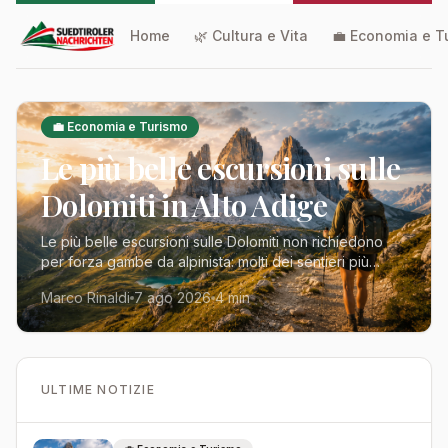
Home
🌿 Cultura e Vita
💼 Economia e T
💼 Economia e Turismo
Le più belle escursioni sulle
Dolomiti in Alto Adige
Le più belle escursioni sulle Dolomiti non richiedono
per forza gambe da alpinista: molti dei sentieri più
spettacolari dell'Alto Adige sono alla portata di esc…
Marco Rinaldi
7 ago 2026
4 min
ULTIME NOTIZIE