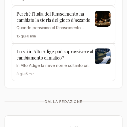
della scelta: cime …
Perché l'Italia del Rinascimento ha
cambiato la storia del gioco d'azzardo
Quando pensiamo al Rinascimento
italiano immaginiamo dipinti, cattedrali,
15 giu
6 min
banchieri e poeti. Raramen…
Lo sci in Alto Adige può sopravvivere al
cambiamento climatico?
In Alto Adige la neve non è soltanto un
fenomeno meteorologico. È un pilastro
8 giu
5 min
economico, un elemento…
DALLA REDAZIONE