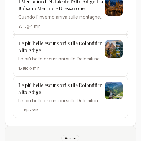
I Mercatini di Natale dell'Alto Adige tra
Bolzano Merano e Bressanone
Quando l'inverno arriva sulle montagne
dell'Alto Adige, il territorio si trasforma in
25 lug
4 min
una delle mete…
Le più belle escursioni sulle Dolomiti in
Alto Adige
Le più belle escursioni sulle Dolomiti non
richiedono per forza gambe da alpinista:
15 lug
5 min
molti dei sentie…
Le più belle escursioni sulle Dolomiti in
Alto Adige
Le più belle escursioni sulle Dolomiti in
Alto Adige non sono solo una promessa
3 lug
5 min
da cartolina: sono l…
Autore