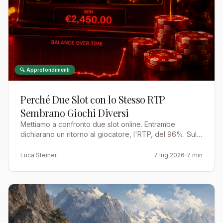
🔍 Approfondimenti
Perché Due Slot con lo Stesso RTP
Sembrano Giochi Diversi
Mettiamo a confronto due slot online. Entrambe
dichiarano un ritorno al giocatore, l'RTP, del 96%. Sulla
carta sono ugualmente generose, eppure una
distribuisce…
Luca Steiner
7 lug 2026
7 min