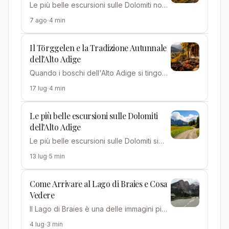
Le più belle escursioni sulle Dolomiti non
richiedono per forza gambe da alpinista:
7 ago
4 min
molti dei sentie…
Il Törggelen e la Tradizione Autunnale
dell'Alto Adige
Quando i boschi dell'Alto Adige si tingono
di rame e l'aria si fa frizzante, il territorio
17 lug
4 min
si prepar…
Le più belle escursioni sulle Dolomiti
dell'Alto Adige
Le più belle escursioni sulle Dolomiti si
concentrano in gran parte in Alto Adige,
13 lug
5 min
tra la Val Garden…
Come Arrivare al Lago di Braies e Cosa
Vedere
Il Lago di Braies è una delle immagini più
celebri delle Dolomiti, ma raggiungerlo
4 lug
3 min