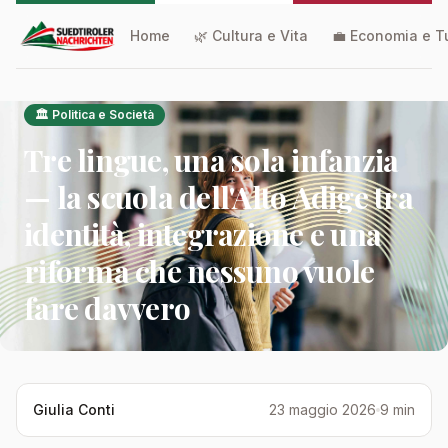
Home
🌿 Cultura e Vita
💼 Economia e T
🏛️ Politica e Società
Tre lingue, una sola infanzia
— la scuola dell'Alto Adige tra
identità, integrazione e una
riforma che nessuno vuole
fare davvero
Giulia Conti
23 maggio 2026
9 min