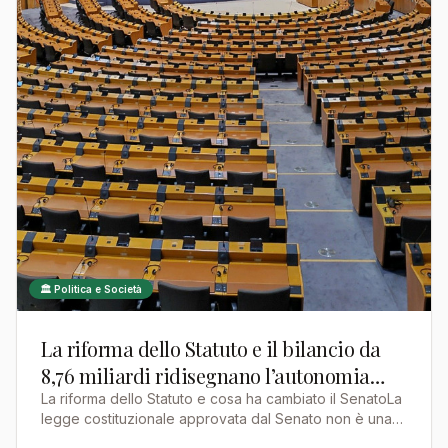
🏛️ Politica e Società
La riforma dello Statuto e il bilancio da
8,76 miliardi ridisegnano l’autonomia
dell’Alto Adige
La riforma dello Statuto e cosa ha cambiato il SenatoLa
legge costituzionale approvata dal Senato non è una
riforma di procedura. È un intervento strutturale ch…