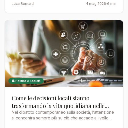
Luca Bernardi
4 mag 2026
6 min
🏛️ Politica e Società
Come le decisioni locali stanno
trasformando la vita quotidiana nelle
comunità europee
Nel dibattito contemporaneo sulla società, l’attenzione
si concentra sempre più su ciò che accade a livello
locale. Non sono più soltanto le grandi politiche na…