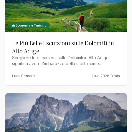
💼 Economia e Turismo
Le Più Belle Escursioni sulle Dolomiti in
Alto Adige
Scegliere le escursioni sulle Dolomiti in Alto Adige
significa avere l'imbarazzo della scelta: cime
patrimonio UNESCO, altopiani sterminati, laghi alpini e
sent…
Luca Bernardi
2 lug 2026
3 min