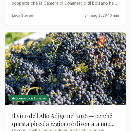
scoperte che la Camera di Commercio di Bolzano ha
non viene risolto
censito nella Provincia Autonoma di Bolzano nei settori
e…
Luca Steiner
24 mag 2026
10 min
💼 Economia e Turismo
Il vino dell'Alto Adige nel 2026 — perché
questa piccola regione è diventata uno
Ci sono posti al mondo dove la viticoltura non è