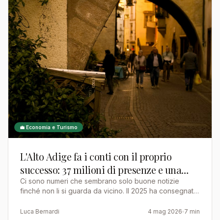
💼 Economia e Turismo
L'Alto Adige fa i conti con il proprio
successo: 37 milioni di presenze e una
terra sotto pressione
Ci sono numeri che sembrano solo buone notizie
finché non li si guarda da vicino. Il 2025 ha consegnato
all'Alto Adige un bilancio turistico che in qualsiasi al…
Luca Bernardi
4 mag 2026
7 min