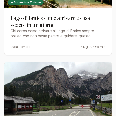
💼 Economia e Turismo
Lago di Braies come arrivare e cosa
vedere in un giorno
Chi cerca come arrivare al Lago di Braies scopre
presto che non basta partire e guidare: questo
specchio d'acqua color smeraldo, incastonato a 1.494
metri nel c…
Luca Bernardi
7 lug 2026
5 min