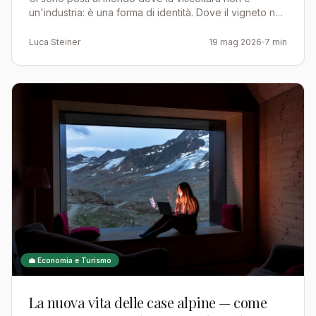
dei riferimenti mondiali della viticoltura
un'industria: è una forma di identità. Dove il vigneto non
di qualità
è soltanto un campo produttivo ma una dichiarazione …
Luca Steiner
19 mag 2026
7 min
💼 Economia e Turismo
La nuova vita delle case alpine — come