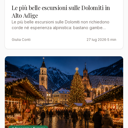
Le più belle escursioni sulle Dolomiti in
Alto Adige
Le più belle escursioni sulle Dolomiti non richiedono
corde né esperienza alpinistica: bastano gambe
allenate, scarponi seri e la voglia di camminare tra le
par…
Giulia Conti
27 lug 2026
5 min