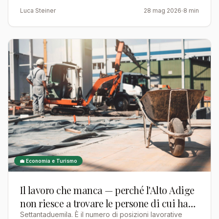
Luca Steiner
28 mag 2026
8 min
💼 Economia e Turismo
Il lavoro che manca — perché l'Alto Adige
non riesce a trovare le persone di cui ha
bisogno, e cosa succede se il problema
Settantaduemila. È il numero di posizioni lavorative