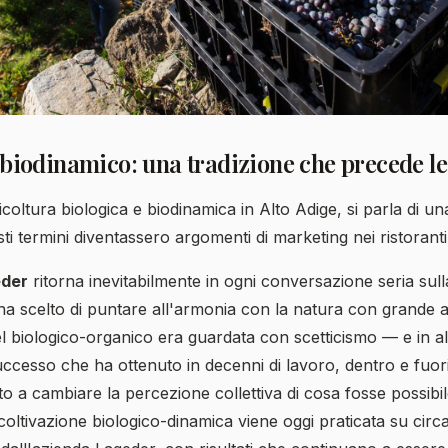
il biodinamico: una tradizione che precede 
icoltura biologica e biodinamica in Alto Adige, si parla di una
i termini diventassero argomenti di marketing nei ristoranti
eder
ritorna inevitabilmente in ogni conversazione seria sulla
ha scelto di puntare all'armonia con la natura con grande a
el biologico-organico era guardata con scetticismo — e in a
successo che ha ottenuto in decenni di lavoro, dentro e fuori 
to a cambiare la percezione collettiva di cosa fosse possibi
a coltivazione biologico-dinamica viene oggi praticata su circ