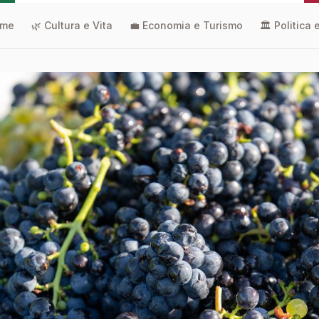
me
🌿 Cultura e Vita
💼 Economia e Turismo
🏛️ Politica