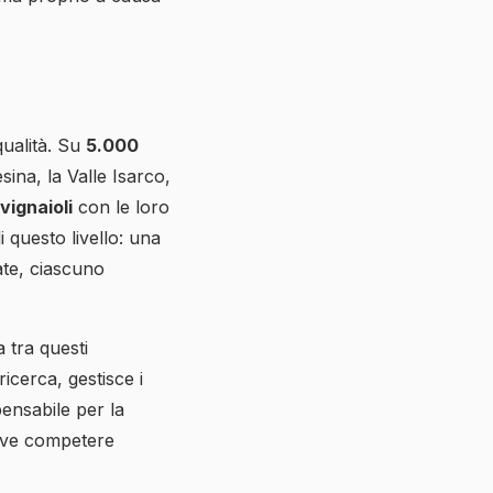
qualità. Su
5.000
esina, la Valle Isarco,
vignaioli
con le loro
i questo livello: una
ate, ciascuno
 tra questi
icerca, gestisce i
pensabile per la
eve competere