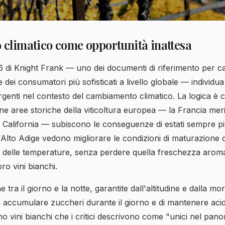
 climatico come opportunità inattesa
6 di Knight Frank — uno dei documenti di riferimento per ca
e dei consumatori più sofisticati a livello globale — individua 
rgenti nel contesto del cambiamento climatico. La logica è c
e aree storiche della viticoltura europea — la Francia meri
a California — subiscono le conseguenze di estati sempre più
'Alto Adige vedono migliorare le condizioni di maturazione 
 delle temperature, senza perdere quella freschezza aroma
ro vini bianchi.
 tra il giorno e la notte, garantite dall'altitudine e dalla mor
 accumulare zuccheri durante il giorno e di mantenere acid
ono vini bianchi che i critici descrivono come "unici nel panor