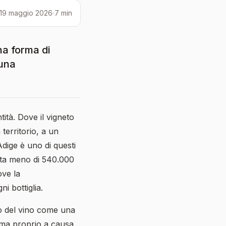
19 maggio 2026
7 min
na forma di
 una
tità. Dove il vigneto
erritorio, a un
Adige è uno di questi
onta meno di 540.000
ove la
i bottiglia.
to del vino come una
 ma proprio a causa