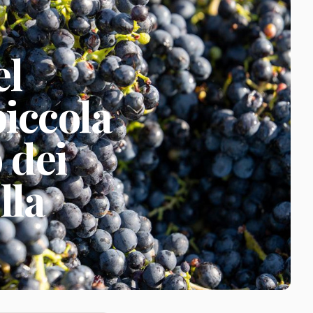
el
iccola
 dei
lla