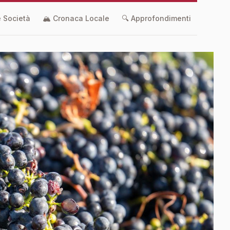
 e Società
🏔️ Cronaca Locale
🔍 Approfondimenti