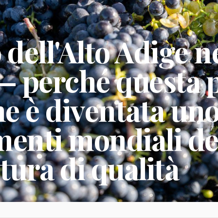
o dell'Alto Adige n
— perché questa p
e è diventata uno
menti mondiali de
ltura di qualità