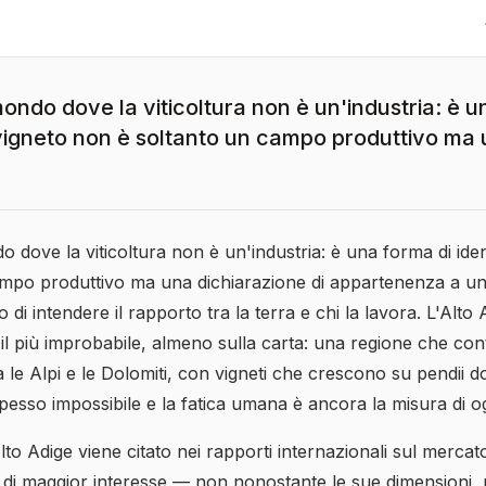
mondo dove la viticoltura non è un'industria: è u
l vigneto non è soltanto un campo produttivo ma
o dove la viticoltura non è un'industria: è una forma di iden
mpo produttivo ma una dichiarazione di appartenenza a un t
di intendere il rapporto tra la terra e chi la lavora. L'Alto 
 il più improbabile, almeno sulla carta: una regione che c
ra le Alpi e le Dolomiti, con vigneti che crescono su pendii d
sso impossibile e la fatica umana è ancora la misura di ogn
lto Adige viene citato nei rapporti internazionali sul merca
 di maggior interesse — non nonostante le sue dimensioni,