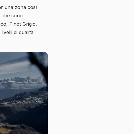
er una zona così
r, che sono
nco, Pinot Grigio,
elli di qualità