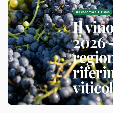
💼 Economia e Turismo
Il vin
2026 
region
riferi
vitico