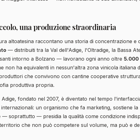
iccolo, una produzione straordinaria
ltura altoatesina raccontano una storia di concentrazione e 
ato
— distribuiti tra la Val dell'Adige, l'Oltradige, la Bassa At
ersanti intorno a Bolzano — lavorano ogni anno oltre
5.000 
e non ha equivalenti in nessun'altra zona vinicola italiana d
i produttori che convivono con cantine cooperative struttur
ofia produttiva propria.
o Adige, fondato nel 2007, è diventato nel tempo l'interfaccia
i internazionali: un organismo che fa marketing, sostiene la r
i e — soprattutto — presidia la qualità come condizione indis
 territorio che non può competere sul volume, ma può e d