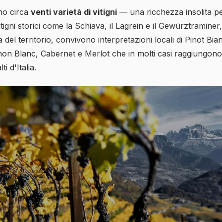
no circa
venti varietà di vitigni
— una ricchezza insolita p
itigni storici come la Schiava, il Lagrein e il Gewürztramine
del territorio, convivono interpretazioni locali di Pinot Bia
 Blanc, Cabernet e Merlot che in molti casi raggiungono liv
ti d'Italia.